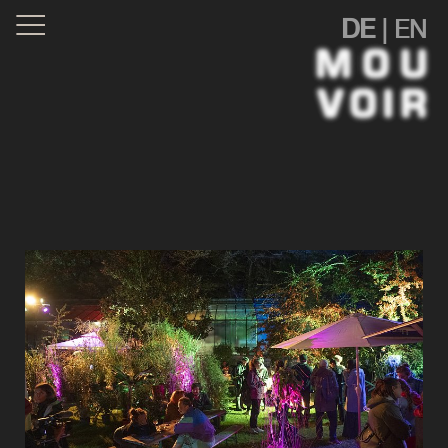
DE
|
EN
BE OUR GUEST!
GASTGEGEBRSCHAFT
MOUVOIR
MOUVOIR
SALONS